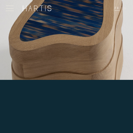
FR
·
EN