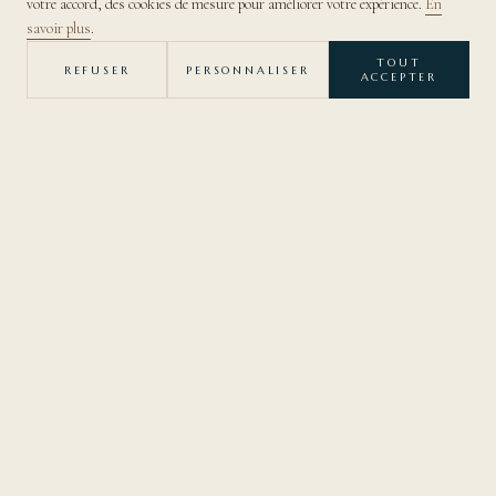
votre accord, des cookies de mesure pour améliorer votre expérience.
En
DÉCOUVRIR
savoir plus
.
TOUT
REFUSER
PERSONNALISER
ACCEPTER
— RETOUR À LA COLLECTION