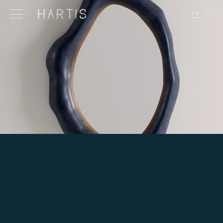
FR
·
EN