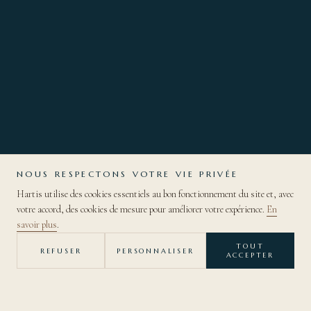
NOUS RESPECTONS VOTRE VIE PRIVÉE
Hartis utilise des cookies essentiels au bon fonctionnement du site et, avec
votre accord, des cookies de mesure pour améliorer votre expérience.
En
DÉCOUVRIR
savoir plus
.
TOUT
REFUSER
PERSONNALISER
ACCEPTER
— RETOUR À LA COLLECTION