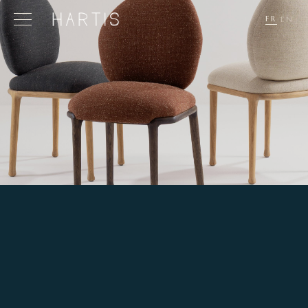
FR
·
EN